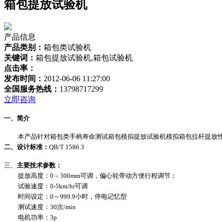
箱包提放试验机
产品信息
产品类别：
箱包类试验机
关键词：
箱包提放试验机,箱包试验机
点击率：
发布时间：
2012-06-06 11:27:00
全国服务热线：
13798717299
立即咨询
一、简介
本产品针对箱包类手柄寿命测试箱包模拟提放试验机模拟箱包拉杆提放
二、
设计标准：
QB/T 1586.3
三、
主要技术参数：
提放高度：
0
－
300mm
可调，偏心轮带动方便行程调节；
试验速度：
0-5km/hr
可调
时间设定：
0
～
999.9
小时，停电记忆型
测试速度：
30
次
/min
电机功率：
3p