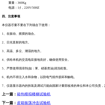
重量：
360Kg
电源：
1∮
，
220V/50HZ
四、注意事项
本仪器尽量不要在下列场合下使用：
1、在振动、摇摆的场合。
2、日光直射的地方。
3、高温、多尘、潮湿的地方。
4、供给本机的交流电应接地良好，确保使用安全。
5、严禁使用强溶剂
(
如：苯、硝基类油
)
清洗机彀。
6、机内不得注入水和杂物，以防电气组件损坏和触电。
7、仪器显示器内的拆装及调试只能由国家计量部核准的单位和本公司负责，
上一篇：
箱包模拟楼梯试验机
下一篇：
皮箱振荡冲击试验机