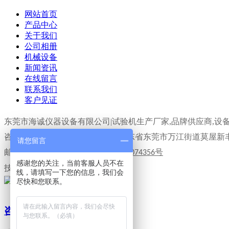
网站首页
产品中心
关于我们
公司相册
机械设备
新闻资讯
在线留言
联系我们
客户见证
东莞市海诚仪器设备有限公司|试验机生产厂家,品牌供应商,设
咨询热线：13798717299 地址：广东省东莞市万江街道莫屋新
请您留言
邮箱：hicens17@163.com
粤
备
号
ICP
19074356
感谢您的关注，当前客服人员不在
技术支持：
东莞网站建设
线，请填写一下您的信息，我们会
尽快和您联系。
咨询在线客服